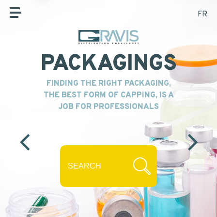
FR
HOME
Fill out the form below to be recalled or contacted by
WHO ARE WE
mail.
PACKAGINGS
OUR PRODUCTS
NAME
*
FINDING THE RIGHT PACKAGING,
THE BEST FORM OF CAPPING, IS A
OUR MARKETS
JOB FOR PROFESSIONALS
FIRST NAME
*
OUR SERVICES
NEWS
EMAIL
CONTACT
SEARCH
TEL.
*