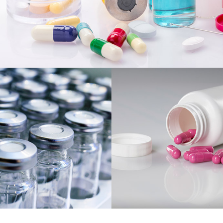
Postal code
*
CONTACT
MESSAGE
CONTACT US
BE RECALLED
I consent to the collection, processing, use of my
personal data.
*
Yes
Or call us : 02 41 96 90 10
*
SUBMIT