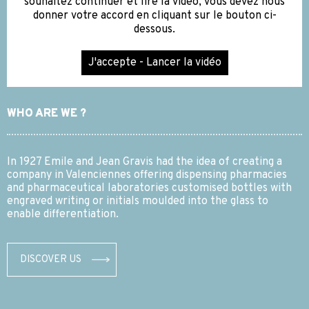
souhaitez continuer et lire la vidéo, vous devez nous
donner votre accord en cliquant sur le bouton ci-
dessous.
J'accepte - Lancer la vidéo
WHO ARE WE ?
In 1927 Emile and Jean Gravis had the idea of creating a
company in Valenciennes offering dispensing pharmacies
and pharmaceutical laboratories customised bottles with
engraved writing or initials moulded into the glass to
enable differentiation.
DISCOVER US