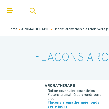
SEARCH
HOME
N
WHO ARE WE
Home
AROMATHÉRAPIE
Flacons aromathérapie ronds verre j
N
OUR PRODUCTS
OUR MARKETS
FLACONS ARO
OUR SERVICES
NEWS
CONTACT
MES
AROMATHÉRAPIE
Roll on pour huiles essentielles
Flacons aromathérapie ronds verre
bleu
Flacons aromathérapie ronds
verre jaune