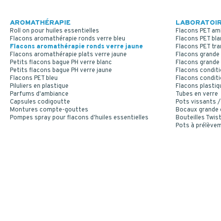
AROMATHÉRAPIE
LABORATOIR
Roll on pour huiles essentielles
Flacons PET am
Flacons aromathérapie ronds verre bleu
Flacons PET bla
Flacons aromathérapie ronds verre jaune
Flacons PET tr
Flacons aromathérapie plats verre jaune
Flacons grande 
Petits flacons bague PH verre blanc
Flacons grande 
Petits flacons bague PH verre jaune
Flacons conditi
Flacons PET bleu
Flacons conditi
Piluliers en plastique
Flacons plastiq
Parfums d'ambiance
Tubes en verre
Capsules codigoutte
Pots vissants /
Montures compte-gouttes
Bocaux grande
Pompes spray pour flacons d'huiles essentielles
Bouteilles Twist
Pots à prélève