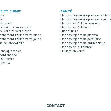
E ET CHIMIE
SANTÉ
bré
Flacons forme sirop en verre blanc
nc
Flacons forme sirop en verre jaune
ansparent
Flacons en PET transparent
ouverture verre blanc
Flacons en PET blanc
ouverture verre jaune
Puériculture
onnement liquide verre blanc
Flacons injectable plasma
onnement liquide verre jaune
Flacons injectable perfusion
ue de laboratoire
Flacons injectable antibiotique
Flacons en PET ambré
 encliquetables
Piluliers en verre
 contenance
-Off verre
ment TO
CONTACT