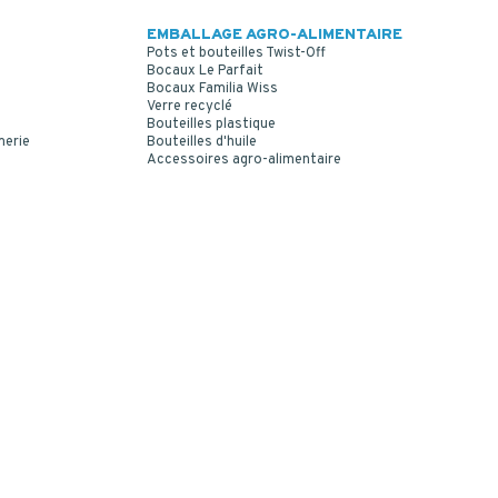
GLASS 100 ML
EMBALLAGE AGRO-ALIMENTAIRE
Pots et bouteilles Twist-Off
Bocaux Le Parfait
Bocaux Familia Wiss
Verre recyclé
Bouteilles plastique
merie
Bouteilles d'huile
Accessoires agro-alimentaire