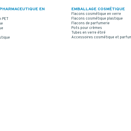
GLASS 50 ML GERR
GLASS 60 ML
PHARMACEUTIQUE EN
EMBALLAGE COSMÉTIQUE
Flacons cosmétique en verre
Flacons cosmétique plastique
n PET
Flacons de parfumerie
ue
Pots pour crèmes
ue
Tubes en verre étiré
Accessoires cosmétique et parfu
stique
DROPPER BOTTLE AMBER
GLASS 200 ML