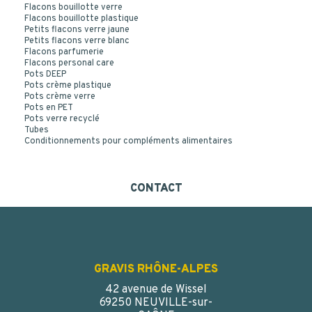
Flacons bouillotte verre
Flacons bouillotte plastique
Petits flacons verre jaune
Petits flacons verre blanc
Flacons parfumerie
AMBER GLASS 100 ML BOTTLE NECK PP 28
Flacons personal care
Pots DEEP
Pots crème plastique
Pots crème verre
Pots en PET
Pots verre recyclé
Tubes
Conditionnements pour compléments alimentaires
CONTACT
GRAVIS RHÔNE-ALPES
42 avenue de Wissel
69250 NEUVILLE-sur-