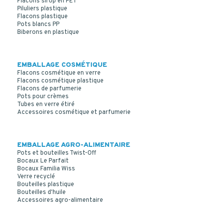
Flacons sirop en PET
Piluliers plastique
Flacons plastique
Pots blancs PP
Biberons en plastique
EMBALLAGE COSMÉTIQUE
Flacons cosmétique en verre
Flacons cosmétique plastique
Flacons de parfumerie
Pots pour crèmes
Tubes en verre étiré
Accessoires cosmétique et parfumerie
EMBALLAGE AGRO-ALIMENTAIRE
Pots et bouteilles Twist-Off
Bocaux Le Parfait
Bocaux Familia Wiss
Verre recyclé
Bouteilles plastique
Bouteilles d'huile
WIDE MOUTH AMBER GLASS 100 ML R3/38 BOTTLE
Accessoires agro-alimentaire