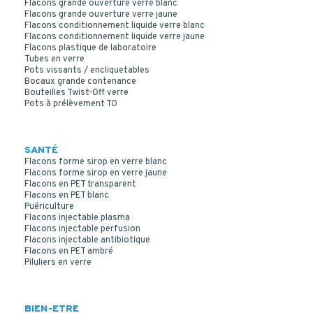
Flacons grande ouverture verre blanc
Flacons grande ouverture verre jaune
CLEAR GLASS 100 ML SYRUP BOTTLE PP 28
Flacons conditionnement liquide verre blanc
Flacons conditionnement liquide verre jaune
Flacons plastique de laboratoire
Tubes en verre
Pots vissants / encliquetables
Bocaux grande contenance
Bouteilles Twist-Off verre
Pots à prélèvement TO
SANTÉ
Flacons forme sirop en verre blanc
Flacons forme sirop en verre jaune
Flacons en PET transparent
Flacons en PET blanc
Puériculture
Flacons injectable plasma
Flacons injectable perfusion
Flacons injectable antibiotique
Flacons en PET ambré
Piluliers en verre
BIEN-ETRE