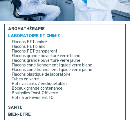
Postal code
*
CONTACT
MESSAGE
AROMATHÉRAPIE
LABORATOIRE ET CHIMIE
CONTACT US
Flacons PET ambré
Flacons PET blanc
Flacons PET transparent
Flacons grande ouverture verre blanc
BE RECALLED
Flacons grande ouverture verre jaune
I consent to the collection, processing, use of my
Flacons conditionnement liquide verre blanc
personal data.
*
Yes
Flacons conditionnement liquide verre jaune
Flacons plastique de laboratoire
Or call us : 02 41 96 90 10
*
Tubes en verre
Pots vissants / encliquetables
Bocaux grande contenance
Bouteilles Twist-Off verre
Pots à prélèvement TO
SANTÉ
BIEN-ETRE
SUBMIT