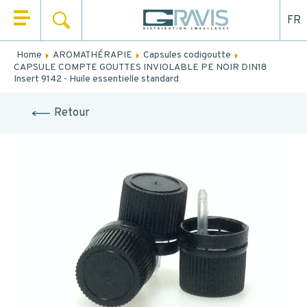
FR
SEARCH
HOME
Home
AROMATHÉRAPIE
Capsules codigoutte
Fill out the form below to be recalled or contacted by
CAPSULE COMPTE GOUTTES INVIOLABLE PE NOIR DIN18
WHO ARE WE
mail.
Insert 9142 - Huile essentielle standard
OUR PRODUCTS
NAME
*
Retour
OUR MARKETS
FIRST NAME
*
OUR SERVICES
NEWS
EMAIL
CONTACT
TEL.
*