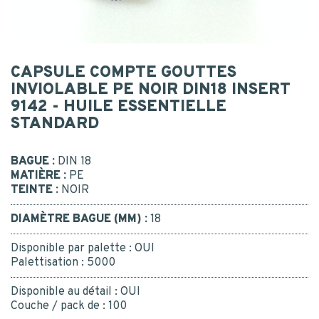
Postal code
*
CONTACT
MESSAGE
CAPSULE COMPTE GOUTTES
INVIOLABLE PE NOIR DIN18 INSERT
9142 - HUILE ESSENTIELLE
CONTACT US
STANDARD
BE RECALLED
I consent to the collection, processing, use of my
BAGUE :
DIN 18
personal data.
*
Yes
MATIÈRE :
PE
TEINTE :
NOIR
Or call us : 02 41 96 90 10
*
DIAMÈTRE BAGUE (MM) :
18
Disponible par palette :
OUI
Palettisation :
5000
SUBMIT
Disponible au détail :
OUI
Couche / pack de :
100