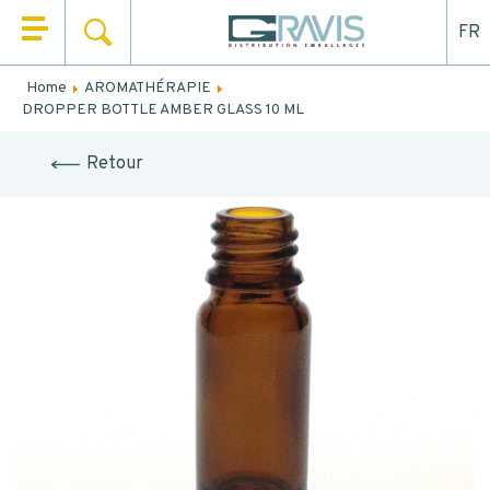
FR
SEARCH
HOME
Home
AROMATHÉRAPIE
Fill out the form below to be recalled or contacted by
DROPPER BOTTLE AMBER GLASS 10 ML
WHO ARE WE
mail.
Retour
OUR PRODUCTS
NAME
*
OUR MARKETS
FIRST NAME
*
OUR SERVICES
NEWS
EMAIL
CONTACT
TEL.
*