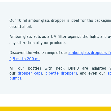
Our 10 ml amber glass dropper is ideal for the packagin
essential oil.
Amber glass acts as a UV filter against the light, and a
any alteration of your products.
Discover the whole range of our
amber glass droppers 
2,5 ml to 200 ml
.
All our bottles with neck DIN18 are adapted w
our
dropper caps
,
pipette droppers
, and even our
s
pumps
.