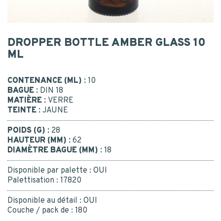
Postal code
*
DROPPER BOTTLE AMBER GLASS 10
CONTACT
MESSAGE
ML
CONTACT US
CONTENANCE (ML) :
10
BAGUE :
DIN 18
MATIÈRE :
VERRE
BE RECALLED
I consent to the collection, processing, use of my
TEINTE :
JAUNE
personal data.
*
Yes
POIDS (G) :
28
Or call us : 02 41 96 90 10
*
HAUTEUR (MM) :
62
DIAMÈTRE BAGUE (MM) :
18
Disponible par palette :
OUI
Palettisation :
17820
Disponible au détail :
OUI
SUBMIT
Couche / pack de :
180