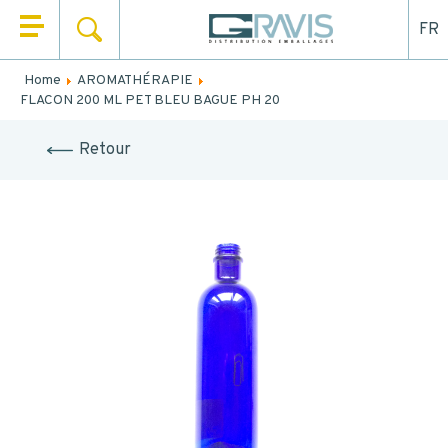
FR
SEARCH
HOME
Home
AROMATHÉRAPIE
Fill out the form below to be recalled or contacted by
FLACON 200 ML PET BLEU BAGUE PH 20
WHO ARE WE
mail.
Retour
OUR PRODUCTS
NAME
*
OUR MARKETS
FIRST NAME
*
OUR SERVICES
NEWS
EMAIL
CONTACT
TEL.
*