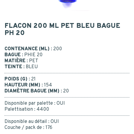
Postal code
*
FLACON 200 ML PET BLEU BAGUE
CONTACT
MESSAGE
PH 20
CONTACT US
CONTENANCE (ML) :
200
BAGUE :
PHIE 20
MATIÈRE :
PET
BE RECALLED
I consent to the collection, processing, use of my
TEINTE :
BLEU
personal data.
*
Yes
POIDS (G) :
21
Or call us : 02 41 96 90 10
*
HAUTEUR (MM) :
154
DIAMÈTRE BAGUE (MM) :
20
Disponible par palette :
OUI
Palettisation :
4400
Disponible au détail :
OUI
SUBMIT
Couche / pack de :
176