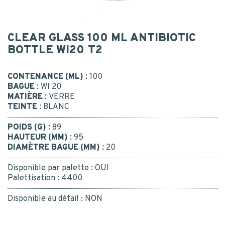
Postal code
*
CLEAR GLASS 100 ML ANTIBIOTIC
CONTACT
MESSAGE
BOTTLE WI20 T2
CONTACT US
CONTENANCE (ML) :
100
BAGUE :
WI 20
MATIÈRE :
VERRE
BE RECALLED
TEINTE :
BLANC
I consent to the collection, processing, use of my
personal data.
*
Yes
POIDS (G) :
89
Or call us : 02 41 96 90 10
*
HAUTEUR (MM) :
95
DIAMÈTRE BAGUE (MM) :
20
Disponible par palette :
OUI
Palettisation :
4400
Disponible au détail :
NON
SUBMIT