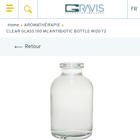
FR
SEARCH
HOME
Home
AROMATHÉRAPIE
Fill out the form below to be recalled or contacted by
CLEAR GLASS 100 ML ANTIBIOTIC BOTTLE WI20 T2
WHO ARE WE
mail.
Retour
OUR PRODUCTS
NAME
*
OUR MARKETS
FIRST NAME
*
OUR SERVICES
NEWS
EMAIL
CONTACT
TEL.
*