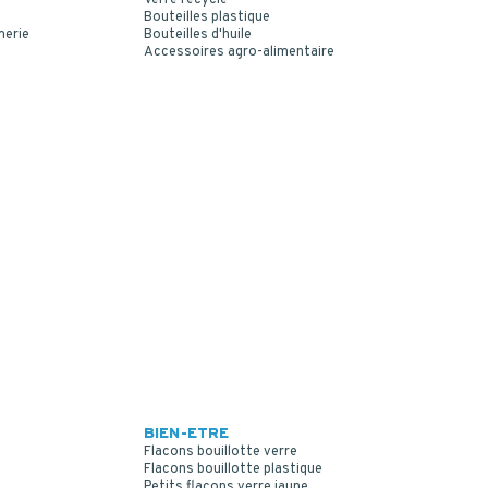
Bouteilles plastique
merie
Bouteilles d'huile
Accessoires agro-alimentaire
BIEN-ETRE
Flacons bouillotte verre
Flacons bouillotte plastique
Petits flacons verre jaune