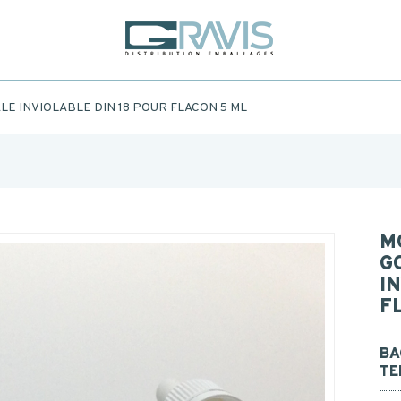
Fill out the form below to be recalled or contacted by mail.
AME
*
 INVIOLABLE DIN 18 POUR FLACON 5 ML
FIRST
AME
*
EMAIL
CONTACT
TEL.
*
M
G
Postal
I
code
*
F
SAGE
BA
TE
I consent to the collection, processing, use of my