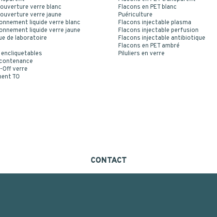
ouverture verre blanc
Flacons en PET blanc
ouverture verre jaune
Puériculture
onnement liquide verre blanc
Flacons injectable plasma
onnement liquide verre jaune
Flacons injectable perfusion
ue de laboratoire
Flacons injectable antibiotique
Flacons en PET ambré
 encliquetables
Piluliers en verre
 contenance
-Off verre
ment TO
CONTACT