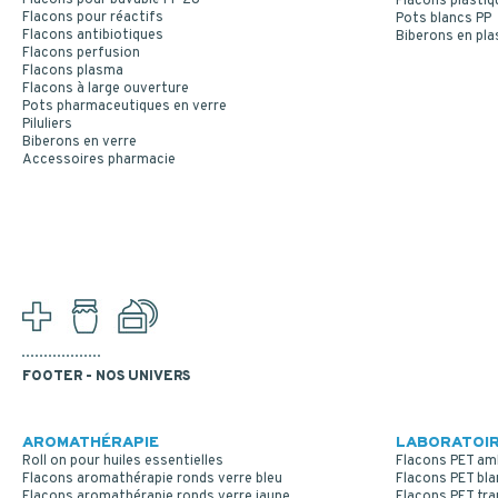
Flacons plastiq
Flacons pour réactifs
Pots blancs PP
Flacons antibiotiques
Biberons en pla
Flacons perfusion
Flacons plasma
Flacons à large ouverture
Pots pharmaceutiques en verre
Piluliers
Biberons en verre
Accessoires pharmacie
FOOTER - NOS UNIVERS
AROMATHÉRAPIE
LABORATOIR
Roll on pour huiles essentielles
Flacons PET am
Flacons aromathérapie ronds verre bleu
Flacons PET bla
Flacons aromathérapie ronds verre jaune
Flacons PET tr