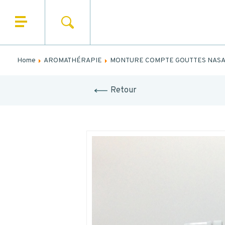
SEARCH
HOME
N
WHO ARE WE
Home
AROMATHÉRAPIE
MONTURE COMPTE GOUTTES NASALE
N
OUR PRODUCTS
Retour
OUR MARKETS
OUR SERVICES
NEWS
CONTACT
MES