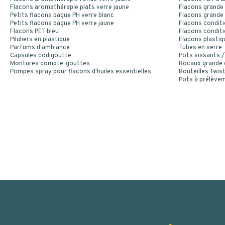
Flacons aromathérapie plats verre jaune
Flacons grande 
Petits flacons bague PH verre blanc
Flacons grande 
Petits flacons bague PH verre jaune
Flacons conditi
Flacons PET bleu
Flacons conditi
Piluliers en plastique
Flacons plastiq
Parfums d'ambiance
Tubes en verre
Capsules codigoutte
Pots vissants /
Montures compte-gouttes
Bocaux grande
Pompes spray pour flacons d'huiles essentielles
Bouteilles Twist
Pots à prélève