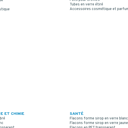
ue
Tubes en verre étiré
Accessoires cosmétique et parfu
stique
E ET CHIMIE
SANTÉ
bré
Flacons forme sirop en verre blanc
nc
Flacons forme sirop en verre jaune
ansparent
Flacons en PET transparent