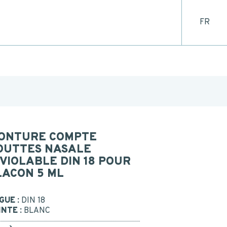
FR
CONTACT
 US
BE RECALLED
Or call us : 02 41 96 90 10
ONTURE COMPTE
OUTTES NASALE
NVIOLABLE DIN 18 POUR
LACON 5 ML
GUE :
DIN 18
INTE :
BLANC