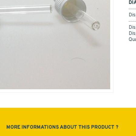
DI
personal data.
*
Yes
Dis
*
Dis
Dis
Qua
SUBMIT
MORE INFORMATIONS ABOUT THIS PRODUCT ?