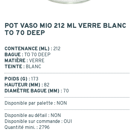
Postal code
*
POT VASO MIO 212 ML VERRE BLANC
CONTACT
MESSAGE
TO 70 DEEP
CONTACT US
CONTENANCE (ML) :
212
BAGUE :
TO 70 DEEP
MATIÈRE :
VERRE
BE RECALLED
I consent to the collection, processing, use of my
TEINTE :
BLANC
personal data.
*
Yes
POIDS (G) :
173
Or call us : 02 41 96 90 10
*
HAUTEUR (MM) :
82
DIAMÈTRE BAGUE (MM) :
70
Disponible par palette :
NON
Disponible au détail :
NON
Disponible sur commande :
OUI
SUBMIT
Quantité mini. :
2796