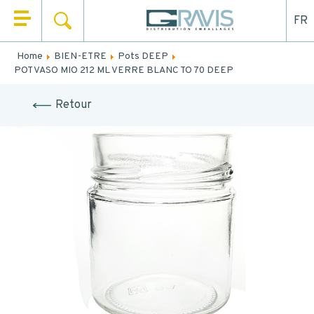
FR
SEARCH
HOME
Home
BIEN-ETRE
Pots DEEP
Fill out the form below to be recalled or contacted by
POT VASO MIO 212 ML VERRE BLANC TO 70 DEEP
WHO ARE WE
mail.
Retour
OUR PRODUCTS
NAME
*
OUR MARKETS
FIRST NAME
*
OUR SERVICES
NEWS
EMAIL
CONTACT
TEL.
*