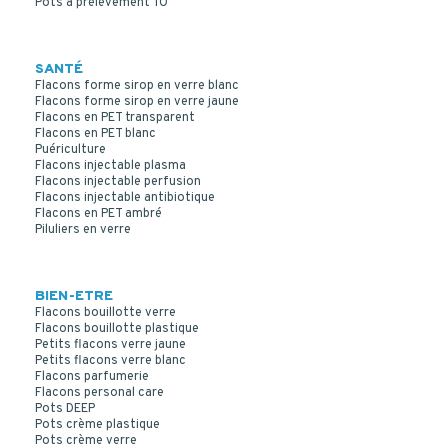
Pots à prélèvement TO
SANTÉ
Flacons forme sirop en verre blanc
Flacons forme sirop en verre jaune
Flacons en PET transparent
Flacons en PET blanc
Puériculture
Flacons injectable plasma
Flacons injectable perfusion
Flacons injectable antibiotique
Flacons en PET ambré
Piluliers en verre
BIEN-ETRE
Flacons bouillotte verre
Flacons bouillotte plastique
Petits flacons verre jaune
Petits flacons verre blanc
Flacons parfumerie
Flacons personal care
Pots DEEP
Pots crème plastique
Pots crème verre