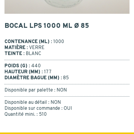
Postal code
*
BOCAL LPS 1000 ML Ø 85
CONTACT
MESSAGE
CONTENANCE (ML) :
1000
CONTACT US
MATIÈRE :
VERRE
TEINTE :
BLANC
BE RECALLED
I consent to the collection, processing, use of my
POIDS (G) :
440
personal data.
*
Yes
HAUTEUR (MM) :
177
DIAMÈTRE BAGUE (MM) :
85
Or call us : 02 41 96 90 10
*
Disponible par palette :
NON
Disponible au détail :
NON
Disponible sur commande :
OUI
Quantité mini. :
510
SUBMIT