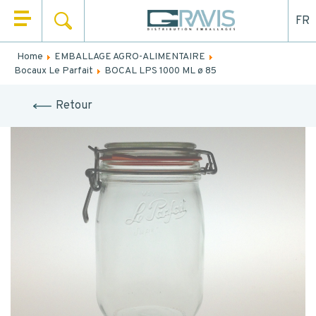
FR
SEARCH
HOME
Home
EMBALLAGE AGRO-ALIMENTAIRE
Fill out the form below to be recalled or contacted by
Bocaux Le Parfait
BOCAL LPS 1000 ML ø 85
WHO ARE WE
mail.
Retour
OUR PRODUCTS
NAME
*
OUR MARKETS
FIRST NAME
*
OUR SERVICES
NEWS
EMAIL
CONTACT
TEL.
*