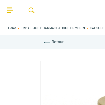
SEARCH
HOME
N
WHO ARE WE
Home
EMBALLAGE PHARMACEUTIQUE EN VERRE
CAPSULE 
N
OUR PRODUCTS
Retour
OUR MARKETS
OUR SERVICES
NEWS
CONTACT
MES