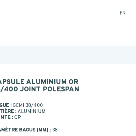
FR
CONTACT
 US
BE RECALLED
Or call us : 02 41 96 90 10
APSULE ALUMINIUM OR
8/400 JOINT POLESPAN
GUE :
GCMI 38/400
TIÈRE :
ALUMINIUM
INTE :
OR
AMÈTRE BAGUE (MM) :
38