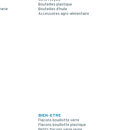
Bouteilles plastique
merie
Bouteilles d'huile
Accessoires agro-alimentaire
BIEN-ETRE
Flacons bouillotte verre
Flacons bouillotte plastique
Petits flacons verre jaune