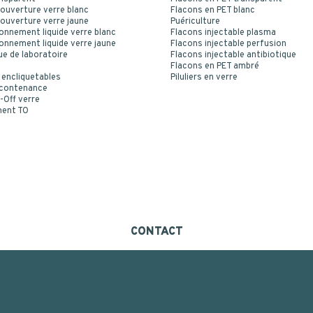
ouverture verre blanc
Flacons en PET blanc
ouverture verre jaune
Puériculture
onnement liquide verre blanc
Flacons injectable plasma
onnement liquide verre jaune
Flacons injectable perfusion
ue de laboratoire
Flacons injectable antibiotique
Flacons en PET ambré
 encliquetables
Piluliers en verre
 contenance
-Off verre
ment TO
CONTACT