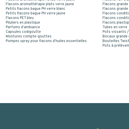
Flacons aromathérapie plats verre jaune
Flacons grande 
Petits flacons bague PH verre blanc
Flacons grande 
Petits flacons bague PH verre jaune
Flacons conditi
Flacons PET bleu
Flacons conditi
Piluliers en plastique
Flacons plastiq
Parfums d'ambiance
Tubes en verre
Capsules codigoutte
Pots vissants /
Montures compte-gouttes
Bocaux grande
Pompes spray pour flacons d'huiles essentielles
Bouteilles Twist
Pots à prélève