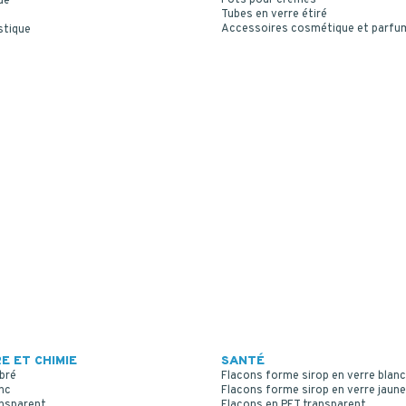
ue
Tubes en verre étiré
Accessoires cosmétique et parfu
stique
E ET CHIMIE
SANTÉ
bré
Flacons forme sirop en verre blanc
nc
Flacons forme sirop en verre jaune
ansparent
Flacons en PET transparent