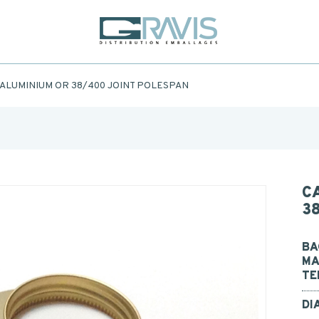
Fill out the form below to be recalled or contacted by mail.
AME
*
ALUMINIUM OR 38/400 JOINT POLESPAN
FIRST
AME
*
EMAIL
CONTACT
TEL.
*
C
3
Postal
code
*
SAGE
BA
MA
TE
DI
I consent to the collection, processing, use of my