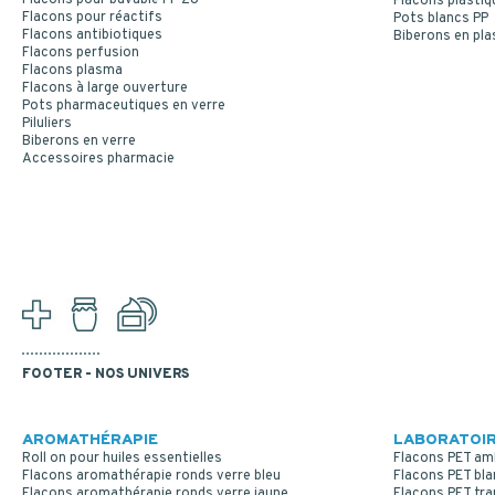
Flacons plastiq
Flacons pour réactifs
Pots blancs PP
Flacons antibiotiques
Biberons en pla
Flacons perfusion
Flacons plasma
Flacons à large ouverture
Pots pharmaceutiques en verre
Piluliers
Biberons en verre
Accessoires pharmacie
FOOTER - NOS UNIVERS
AROMATHÉRAPIE
LABORATOIR
Roll on pour huiles essentielles
Flacons PET am
Flacons aromathérapie ronds verre bleu
Flacons PET bla
Flacons aromathérapie ronds verre jaune
Flacons PET tr