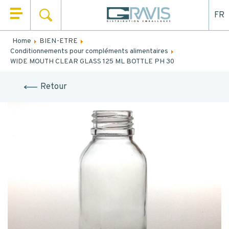
FR
SEARCH
HOME
Home
BIEN-ETRE
Fill out the form below to be recalled or contacted by
Conditionnements pour compléments alimentaires
WHO ARE WE
mail.
WIDE MOUTH CLEAR GLASS 125 ML BOTTLE PH 30
OUR PRODUCTS
NAME
*
Retour
OUR MARKETS
FIRST NAME
*
OUR SERVICES
NEWS
EMAIL
CONTACT
TEL.
*