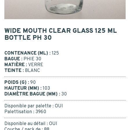
Postal code
*
CONTACT
MESSAGE
WIDE MOUTH CLEAR GLASS 125 ML
BOTTLE PH 30
CONTACT US
CONTENANCE (ML) :
125
BAGUE :
PHIE 30
BE RECALLED
I consent to the collection, processing, use of my
MATIÈRE :
VERRE
personal data.
*
Yes
TEINTE :
BLANC
Or call us : 02 41 96 90 10
*
POIDS (G) :
90
HAUTEUR (MM) :
103
DIAMÈTRE BAGUE (MM) :
30
Disponible par palette :
OUI
Palettisation :
3960
SUBMIT
Disponible au détail :
OUI
Couche / pack de :
88