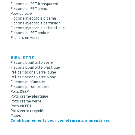
Flacons en PET transparent
Flacons en PET blanc
Puériculture
Flacons injectable plasma
Flacons injectable perfusion
Flacons injectable antibiotique
Flacons en PET ambré
Piluliers en verre
BIEN-ETRE
Flacons bouillotte verre
Flacons bouillotte plastique
Petits flacons verre jaune
Petits flacons verre blanc
POUDRIER 125 ML VERRE JAUNE 38/400
Flacons parfumerie
Flacons personal care
Pots DEEP
Pots crème plastique
Pots crème verre
Pots en PET
Pots verre recyclé
Tubes
Conditionnements pour compléments alimentaires