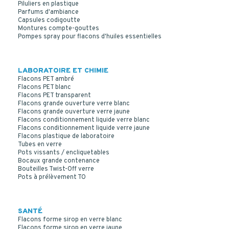
Piluliers en plastique
Parfums d'ambiance
Capsules codigoutte
Montures compte-gouttes
Pompes spray pour flacons d'huiles essentielles
LABORATOIRE ET CHIMIE
Flacons PET ambré
Flacons PET blanc
Flacons PET transparent
Flacons grande ouverture verre blanc
POUDRIER 125 ML VERRE BLANC 38/400
Flacons grande ouverture verre jaune
Flacons conditionnement liquide verre blanc
Flacons conditionnement liquide verre jaune
Flacons plastique de laboratoire
Tubes en verre
Pots vissants / encliquetables
Bocaux grande contenance
Bouteilles Twist-Off verre
Pots à prélèvement TO
SANTÉ
Flacons forme sirop en verre blanc
Flacons forme sirop en verre jaune