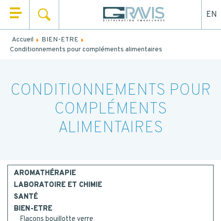
EN
RECHERCHER
QUI SOMMES NOUS ?
Accueil
BIEN-ETRE
Remplissez le formulaire ci-dessous pour être rappelé ou
Conditionnements pour compléments alimentaires
NOS PRODUITS
contacté par mail.
NOS UNIVERS
NOM
*
CONDITIONNEMENTS POUR
NOS SERVICES
COMPLÉMENTS
PRÉNOM
*
ACTUALITÉS
ALIMENTAIRES
CONTACT
EMAIL
AROMATHÉRAPIE
LABORATOIRE ET CHIMIE
TEL.
*
SANTÉ
BIEN-ETRE
Flacons bouillotte verre