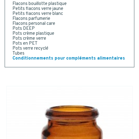
Flacons bouillotte plastique
CONTACT
Code postal
*
Petits flacons verre jaune
Petits flacons verre blanc
Flacons parfumerie
NOUS CONTACTER
Flacons personal care
MESSAGE
Pots DEEP
Pots crème plastique
Pots crème verre
ETRE RAPPELÉ
Pots en PET
Pots verre recyclé
Tubes
Conditionnements pour compléments alimentaires
Ou appelez-nous : 02 41 96 90 10
Je consens à la collecte, au traitement et à l'utilisation
de mes données personnelles.
*
Oui
*
NEWSLETTER
Recevez notre newsletter
trimestrielle et restez en veille
des innovations des acteurs du
packaging.
Nous nous engageons à ne jamais
ENVOYER
transmettre vos informations à
d'autres sociétés.