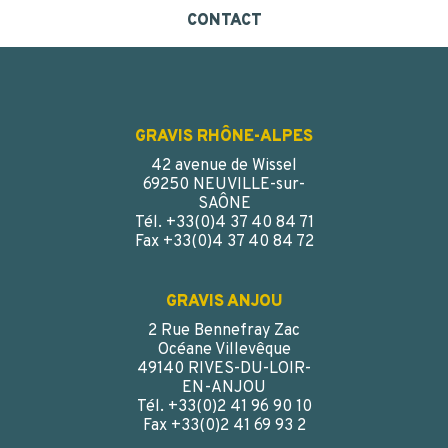
CONTACT
GRAVIS RHÔNE-ALPES
42 avenue de Wissel
69250 NEUVILLE-sur-
SAÔNE
Tél. +33(0)4 37 40 84 71
Fax +33(0)4 37 40 84 72
GRAVIS ANJOU
2 Rue Bennefray Zac
FLACON LARGE OUVERTURE 125 ML VERRE BLANC PHIE
Océane Villevêque
30
49140 RIVES-DU-LOIR-
EN-ANJOU
Tél. +33(0)2 41 96 90 10
Fax +33(0)2 41 69 93 2