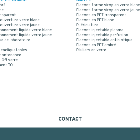
E ET CHIMIE
SANTÉ
bré
Flacons forme sirop en verre blanc
nc
Flacons forme sirop en verre jaune
ansparent
Flacons en PET transparent
ouverture verre blanc
Flacons en PET blanc
ouverture verre jaune
Puériculture
onnement liquide verre blanc
Flacons injectable plasma
onnement liquide verre jaune
Flacons injectable perfusion
ue de laboratoire
Flacons injectable antibiotique
Flacons en PET ambré
 encliquetables
Piluliers en verre
 contenance
-Off verre
ment TO
CONTACT