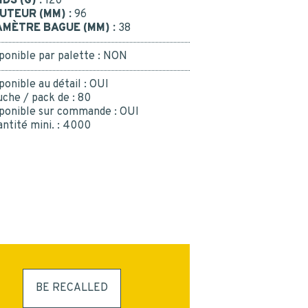
IDS (G) :
120
UTEUR (MM) :
96
AMÈTRE BAGUE (MM) :
38
ponible par palette :
NON
ponible au détail :
OUI
che / pack de :
80
ponible sur commande :
OUI
ntité mini. :
4000
BE RECALLED