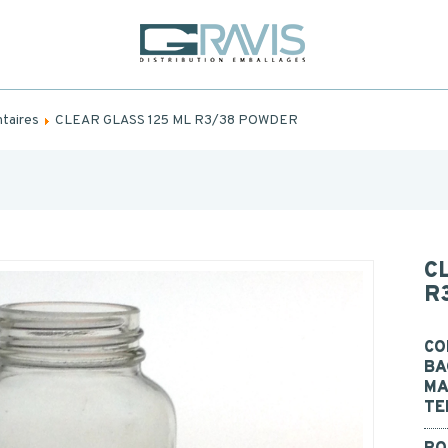
Fill out the form below to be recalled or contacted by mail.
AME
*
taires
CLEAR GLASS 125 ML R3/38 POWDER
FIRST
AME
*
EMAIL
CONTACT
TEL.
*
C
R
Postal
code
*
SAGE
CO
BA
MA
TE
I consent to the collection, processing, use of my