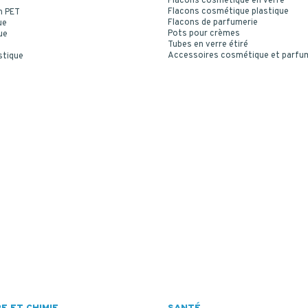
Flacons cosmétique en verre
Flacons cosmétique plastique
n PET
Flacons de parfumerie
ue
Pots pour crèmes
ue
Tubes en verre étiré
Accessoires cosmétique et parfu
stique