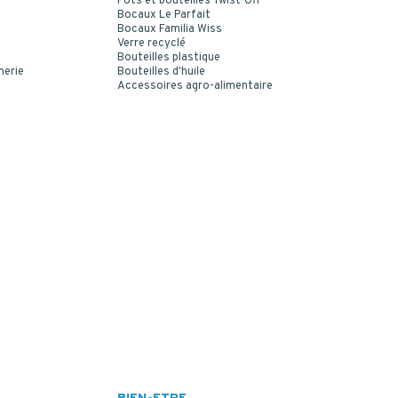
Pots et bouteilles Twist-Off
Bocaux Le Parfait
Bocaux Familia Wiss
Verre recyclé
Bouteilles plastique
merie
Bouteilles d'huile
Accessoires agro-alimentaire