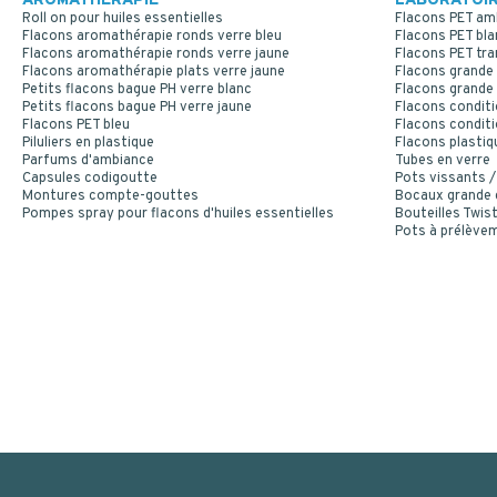
AROMATHÉRAPIE
LABORATOIR
Roll on pour huiles essentielles
Flacons PET am
Flacons aromathérapie ronds verre bleu
Flacons PET bla
Flacons aromathérapie ronds verre jaune
Flacons PET tr
Flacons aromathérapie plats verre jaune
Flacons grande 
Petits flacons bague PH verre blanc
Flacons grande 
Petits flacons bague PH verre jaune
Flacons conditi
Flacons PET bleu
Flacons conditi
Piluliers en plastique
Flacons plastiq
Parfums d'ambiance
Tubes en verre
Capsules codigoutte
Pots vissants /
Montures compte-gouttes
Bocaux grande
Pompes spray pour flacons d'huiles essentielles
Bouteilles Twist
Pots à prélève