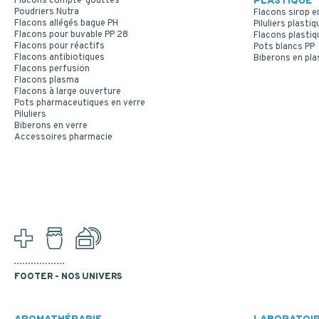
Flacons compte-gouttes
PLASTIQUE
Poudriers Nutra
Flacons sirop e
Flacons allégés bague PH
Piluliers plastiq
Flacons pour buvable PP 28
Flacons plastiq
Flacons pour réactifs
Pots blancs PP
Flacons antibiotiques
Biberons en pla
Flacons perfusion
Flacons plasma
Flacons à large ouverture
Pots pharmaceutiques en verre
Piluliers
Biberons en verre
Accessoires pharmacie
FOOTER - NOS UNIVERS