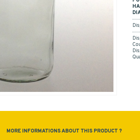
PO
personal data.
*
Yes
HA
DI
*
Dis
Dis
Cou
Dis
SUBMIT
Qua
MORE INFORMATIONS ABOUT THIS PRODUCT ?