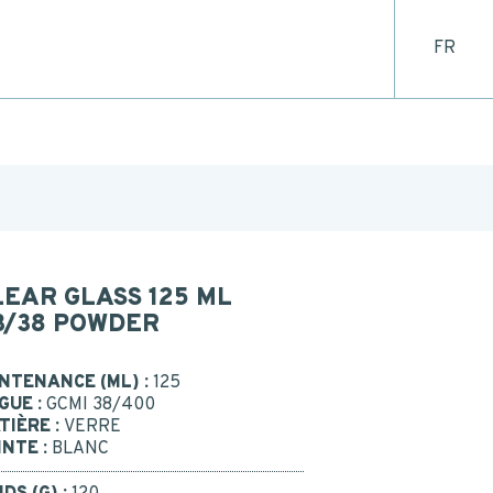
FR
CONTACT
 US
BE RECALLED
Or call us : 02 41 96 90 10
LEAR GLASS 125 ML
3/38 POWDER
NTENANCE (ML) :
125
GUE :
GCMI 38/400
TIÈRE :
VERRE
INTE :
BLANC