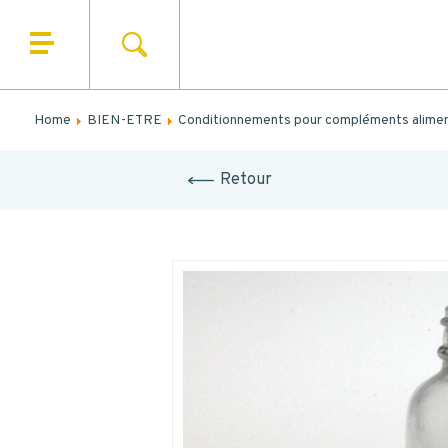
SEARCH
HOME
N
WHO ARE WE
Home
BIEN-ETRE
Conditionnements pour compléments alimen
N
OUR PRODUCTS
Retour
OUR MARKETS
OUR SERVICES
NEWS
CONTACT
MES