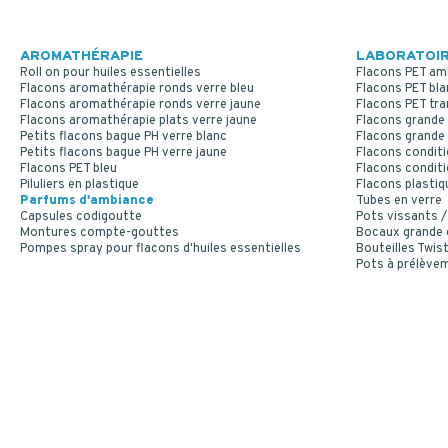
AROMATHÉRAPIE
LABORATOIR
Roll on pour huiles essentielles
Flacons PET am
Flacons aromathérapie ronds verre bleu
Flacons PET bla
Flacons aromathérapie ronds verre jaune
Flacons PET tr
Flacons aromathérapie plats verre jaune
Flacons grande 
Petits flacons bague PH verre blanc
Flacons grande 
Petits flacons bague PH verre jaune
Flacons conditi
Flacons PET bleu
Flacons conditi
Piluliers en plastique
Flacons plastiq
Parfums d'ambiance
Tubes en verre
Capsules codigoutte
Pots vissants /
Montures compte-gouttes
Bocaux grande
Pompes spray pour flacons d'huiles essentielles
Bouteilles Twist
Pots à prélève