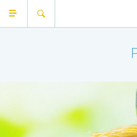
Remplis
RECHERCHER
QUI SOMMES NOUS ?
NO
NOS PRODUITS
PRÉN
NOS UNIVERS
EM
NOS SERVICES
TE
ACTUALITÉS
CONTACT
Code post
MESS