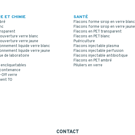
E ET CHIMIE
SANTÉ
bré
Flacons forme sirop en verre blanc
nc
Flacons forme sirop en verre jaune
ansparent
Flacons en PET transparent
ouverture verre blanc
Flacons en PET blanc
ouverture verre jaune
Puériculture
onnement liquide verre blanc
Flacons injectable plasma
onnement liquide verre jaune
Flacons injectable perfusion
ue de laboratoire
Flacons injectable antibiotique
Flacons en PET ambré
 encliquetables
Piluliers en verre
 contenance
-Off verre
ment TO
CONTACT