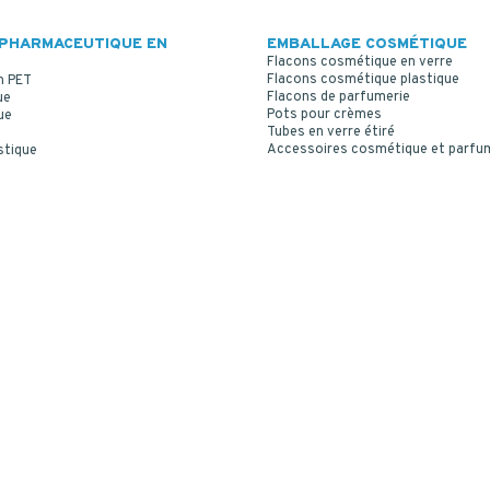
PHARMACEUTIQUE EN
EMBALLAGE COSMÉTIQUE
Flacons cosmétique en verre
Flacons cosmétique plastique
n PET
Flacons de parfumerie
ue
Pots pour crèmes
ue
Tubes en verre étiré
Accessoires cosmétique et parfu
stique