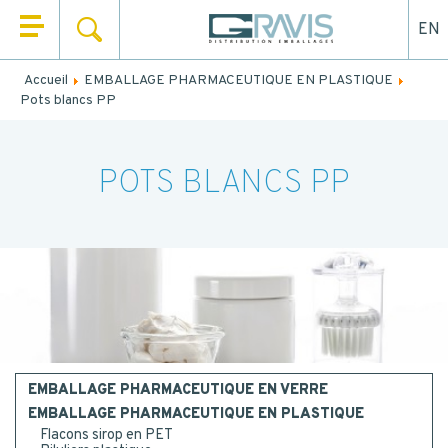
EN
RECHERCHER
QUI SOMMES NOUS ?
Accueil
EMBALLAGE PHARMACEUTIQUE EN PLASTIQUE
Remplissez le formulaire ci-dessous pour être rappelé ou
Pots blancs PP
NOS PRODUITS
contacté par mail.
NOS UNIVERS
NOM
*
POTS BLANCS PP
NOS SERVICES
PRÉNOM
*
ACTUALITÉS
CONTACT
EMAIL
EMBALLAGE PHARMACEUTIQUE EN VERRE
TEL.
*
EMBALLAGE PHARMACEUTIQUE EN PLASTIQUE
Flacons sirop en PET