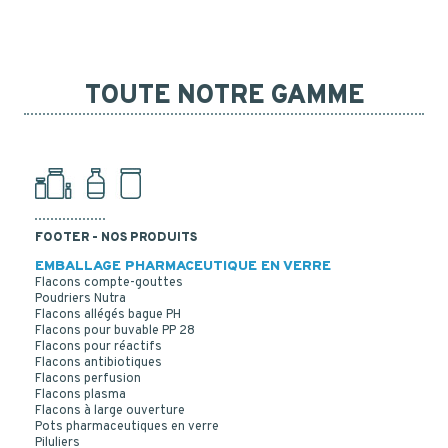
TOUTE NOTRE GAMME
FOOTER - NOS PRODUITS
EMBALLAGE PHARMACEUTIQUE EN VERRE
Flacons compte-gouttes
Poudriers Nutra
Flacons allégés bague PH
Flacons pour buvable PP 28
Flacons pour réactifs
Flacons antibiotiques
Flacons perfusion
Flacons plasma
Flacons à large ouverture
Pots pharmaceutiques en verre
COUVERCLE VISSANT PP BLANC OPTIMA CAPSULE
Piluliers