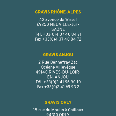
GRAVIS RHÔNE-ALPES
42 avenue de Wissel
69250 NEUVILLE-sur-
SAÔNE
Tél. +33(0)4 37 40 84 71
Fax +33(0)4 37 40 84 72
GRAVIS ANJOU
2 Rue Bennefray Zac
COUVERCLE VISSANT INVIOLABLE PE BLANC
Océane Villevêque
SCREWLOCK CAP 51*20
49140 RIVES-DU-LOIR-
EN-ANJOU
Tél. +33(0)2 41 96 90 10
Fax +33(0)2 41 69 93 2
GRAVIS ORLY
15 rue du Moulin à Cailloux
94310 ORLY