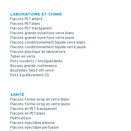
LABORATOIRE ET CHIMIE
Flacons PET ambré
Flacons PET blanc
Flacons PET transparent
Flacons grande ouverture verre blanc
COUVERCLE VISSANT INVIOLABLE PE BLANC
Flacons grande ouverture verre jaune
SCREWLOCK CAP 66*20
Flacons conditionnement liquide verre blanc
Flacons conditionnement liquide verre jaune
Flacons plastique de laboratoire
Tubes en verre
Pots vissants / encliquetables
Bocaux grande contenance
Bouteilles Twist-Off verre
Pots à prélèvement TO
SANTÉ
Flacons forme sirop en verre blanc
Flacons forme sirop en verre jaune
Flacons en PET transparent
Flacons en PET blanc
Puériculture
Flacons injectable plasma
Flacons injectable perfusion