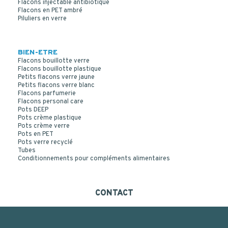
Flacons injectable antibiotique
Flacons en PET ambré
Piluliers en verre
BIEN-ETRE
Flacons bouillotte verre
Flacons bouillotte plastique
Petits flacons verre jaune
Petits flacons verre blanc
COUVERCLE VISSANT INVIOLABLE PE BLANC
Flacons parfumerie
Flacons personal care
SCREWLOCK CAP 56*20
Pots DEEP
Pots crème plastique
Pots crème verre
Pots en PET
Pots verre recyclé
Tubes
Conditionnements pour compléments alimentaires
CONTACT