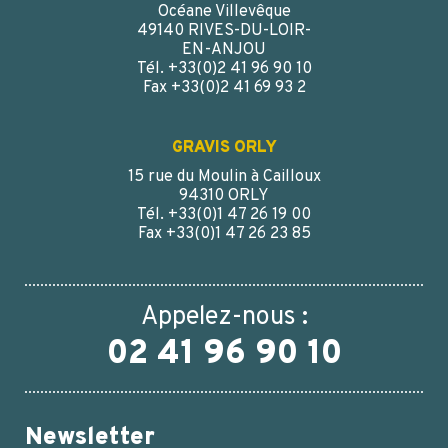
CAPSULE ALUMINIUM OR 38/400 JOINT POLESPAN
Océane Villevêque
49140 RIVES-DU-LOIR-
EN-ANJOU
Tél. +33(0)2 41 96 90 10
Fax +33(0)2 41 69 93 2
GRAVIS ORLY
15 rue du Moulin à Cailloux
94310 ORLY
Tél. +33(0)1 47 26 19 00
Fax +33(0)1 47 26 23 85
Appelez-nous :
02 41 96 90 10
Newsletter