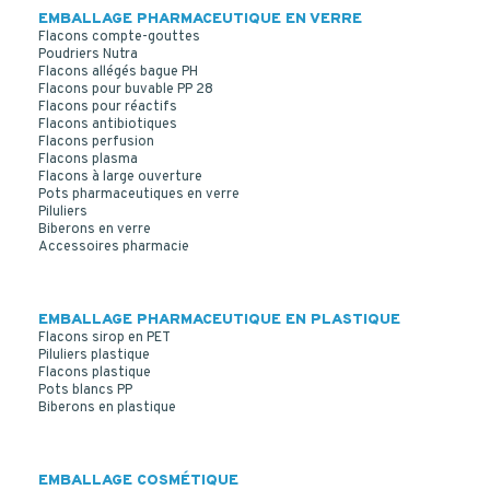
EMBALLAGE PHARMACEUTIQUE EN VERRE
Flacons compte-gouttes
Poudriers Nutra
Flacons allégés bague PH
Flacons pour buvable PP 28
Flacons pour réactifs
Flacons antibiotiques
Flacons perfusion
Flacons plasma
Flacons à large ouverture
Pots pharmaceutiques en verre
CAPSULE PP NOIR 38/400 JOINT TS POUR ROND LO VJ
Piluliers
50-100-125 ML
Biberons en verre
Accessoires pharmacie
EMBALLAGE PHARMACEUTIQUE EN PLASTIQUE
Flacons sirop en PET
Piluliers plastique
Flacons plastique
Pots blancs PP
Biberons en plastique
EMBALLAGE COSMÉTIQUE