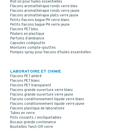
Roll on pour huiles essentielles
Flacons aromathérapie ronds verre bleu
Flacons aromathérapie ronds verre jaune
Flacons aromathérapie plats verre jaune
Petits flacons bague PH verre blanc
Petits flacons bague PH verre jaune
Flacons PET bleu
Piluliers en plastique
Parfums d'ambiance
Capsules codigoutte
Montures compte-gouttes
Pompes spray pour flacons d'huiles essentielles
LABORATOIRE ET CHIMIE
Flacons PET ambré
Flacons PET blanc
Flacons PET transparent
Flacons grande ouverture verre blanc
CAPSULE PP BLANC R3/38 JOINT TS
Flacons grande ouverture verre jaune
Flacons conditionnement liquide verre blanc
Flacons conditionnement liquide verre jaune
Flacons plastique de laboratoire
Tubes en verre
Pots vissants / encliquetables
Bocaux grande contenance
Bouteilles Twist-Off verre