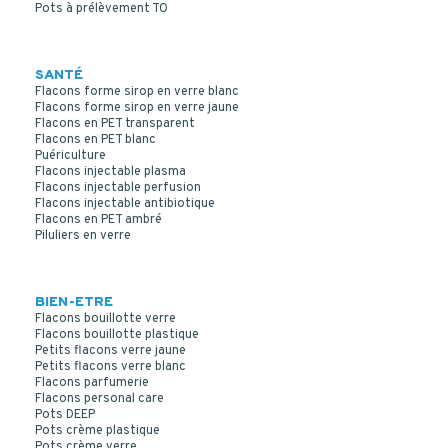
Pots à prélèvement TO
SANTÉ
Flacons forme sirop en verre blanc
Flacons forme sirop en verre jaune
Flacons en PET transparent
Flacons en PET blanc
Puériculture
Flacons injectable plasma
Flacons injectable perfusion
Flacons injectable antibiotique
Flacons en PET ambré
Piluliers en verre
BIEN-ETRE
Flacons bouillotte verre
Flacons bouillotte plastique
Petits flacons verre jaune
Petits flacons verre blanc
CAPSULE PP BLANC 38/400 AUTO-JOINTANTE
Flacons parfumerie
Flacons personal care
Pots DEEP
Pots crème plastique
Pots crème verre