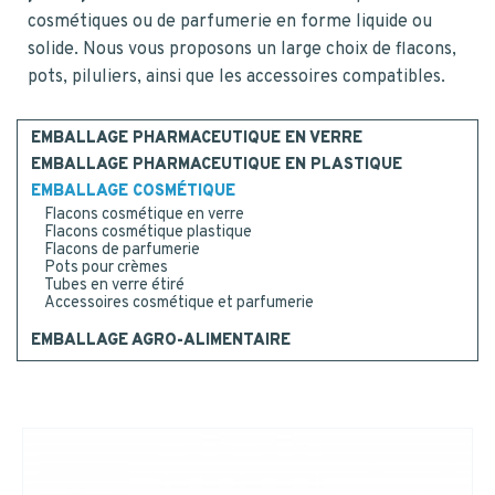
CONTACT
cosmétiques ou de parfumerie en forme liquide ou
Code postal
*
solide. Nous vous proposons un large choix de flacons,
pots, piluliers, ainsi que les accessoires compatibles.
NOUS CONTACTER
MESSAGE
EMBALLAGE PHARMACEUTIQUE EN VERRE
ETRE RAPPELÉ
EMBALLAGE PHARMACEUTIQUE EN PLASTIQUE
EMBALLAGE COSMÉTIQUE
Ou appelez-nous : 02 41 96 90 10
Flacons cosmétique en verre
Flacons cosmétique plastique
Je consens à la collecte, au traitement et à l'utilisation
Flacons de parfumerie
de mes données personnelles.
*
Oui
Pots pour crèmes
Tubes en verre étiré
*
Accessoires cosmétique et parfumerie
NEWSLETTER
EMBALLAGE AGRO-ALIMENTAIRE
Recevez notre newsletter
trimestrielle et restez en veille
des innovations des acteurs du
packaging.
Nous nous engageons à ne jamais
ENVOYER
transmettre vos informations à
d'autres sociétés.