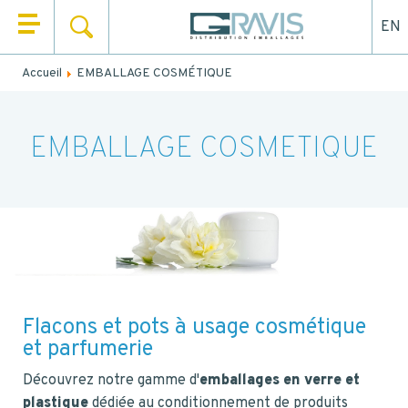
EN
RECHERCHER
QUI SOMMES NOUS ?
Accueil
EMBALLAGE COSMÉTIQUE
Remplissez le formulaire ci-dessous pour être rappelé ou
NOS PRODUITS
contacté par mail.
NOS UNIVERS
EMBALLAGE COSMETIQUE
NOM
*
NOS SERVICES
PRÉNOM
*
ACTUALITÉS
CONTACT
EMAIL
Flacons et pots à usage cosmétique
et parfumerie
TEL.
*
Découvrez notre gamme d'
emballages en verre et
plastique
dédiée au conditionnement de produits