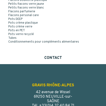
Flacons bouillotte plastique
Petits flacons verre jaune
Petits flacons verre blanc
Flacons parfumerie
Flacons personal care
Pots DEEP
Pots crème plastique
Pots crème verre
Pots en PET
Pots verre recyclé
Tubes
Conditionnements pour compléments alimentaires
CONTACT
GRAVIS RHÔNE-ALPES
42 avenue de Wissel
69250 NEUVILLE-sur-
SAÔNE
Tél. +33(0)4 37 40 84 71