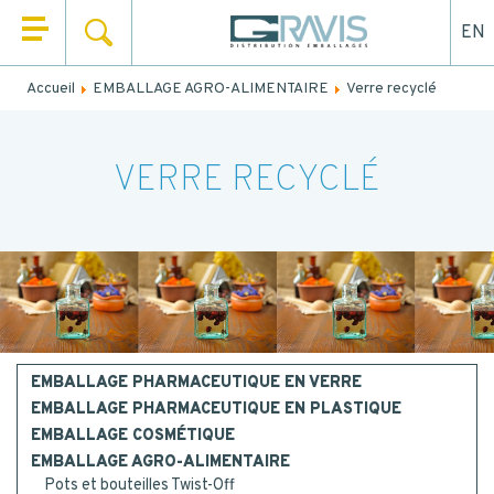
EN
RECHERCHER
QUI SOMMES NOUS ?
Accueil
EMBALLAGE AGRO-ALIMENTAIRE
Verre recyclé
Remplissez le formulaire ci-dessous pour être rappelé ou
NOS PRODUITS
contacté par mail.
NOS UNIVERS
VERRE RECYCLÉ
NOM
*
NOS SERVICES
PRÉNOM
*
ACTUALITÉS
CONTACT
EMAIL
EMBALLAGE PHARMACEUTIQUE EN VERRE
EMBALLAGE PHARMACEUTIQUE EN PLASTIQUE
TEL.
*
EMBALLAGE COSMÉTIQUE
EMBALLAGE AGRO-ALIMENTAIRE
Pots et bouteilles Twist-Off