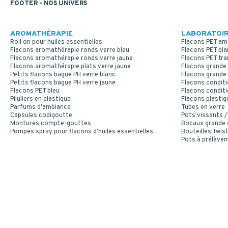
FOOTER - NOS UNIVERS
AROMATHÉRAPIE
LABORATOIR
Roll on pour huiles essentielles
Flacons PET am
Flacons aromathérapie ronds verre bleu
Flacons PET bla
Flacons aromathérapie ronds verre jaune
Flacons PET tr
Flacons aromathérapie plats verre jaune
Flacons grande 
Petits flacons bague PH verre blanc
Flacons grande 
Petits flacons bague PH verre jaune
Flacons conditi
Flacons PET bleu
Flacons conditi
Piluliers en plastique
Flacons plastiq
Parfums d'ambiance
Tubes en verre
Capsules codigoutte
Pots vissants /
Montures compte-gouttes
Bocaux grande
Pompes spray pour flacons d'huiles essentielles
Bouteilles Twist
Pots à prélève