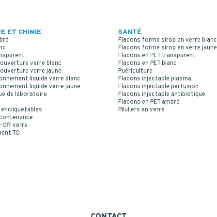
E ET CHIMIE
SANTÉ
bré
Flacons forme sirop en verre blanc
nc
Flacons forme sirop en verre jaune
ansparent
Flacons en PET transparent
ouverture verre blanc
Flacons en PET blanc
ouverture verre jaune
Puériculture
onnement liquide verre blanc
Flacons injectable plasma
onnement liquide verre jaune
Flacons injectable perfusion
ue de laboratoire
Flacons injectable antibiotique
Flacons en PET ambré
 encliquetables
Piluliers en verre
 contenance
-Off verre
ment TO