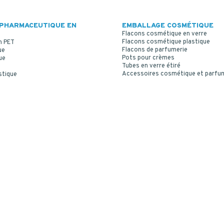
PHARMACEUTIQUE EN
EMBALLAGE COSMÉTIQUE
Flacons cosmétique en verre
Flacons cosmétique plastique
n PET
Flacons de parfumerie
ue
Pots pour crèmes
ue
Tubes en verre étiré
Accessoires cosmétique et parfu
stique