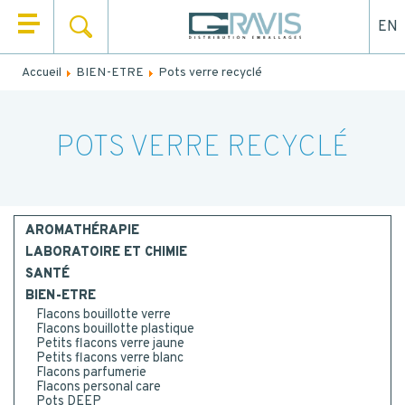
EN
RECHERCHER
QUI SOMMES NOUS ?
Accueil
BIEN-ETRE
Pots verre recyclé
Remplissez le formulaire ci-dessous pour être rappelé ou
NOS PRODUITS
contacté par mail.
NOS UNIVERS
POTS VERRE RECYCLÉ
NOM
*
NOS SERVICES
PRÉNOM
*
ACTUALITÉS
AROMATHÉRAPIE
LABORATOIRE ET CHIMIE
CONTACT
SANTÉ
EMAIL
BIEN-ETRE
Flacons bouillotte verre
Flacons bouillotte plastique
Petits flacons verre jaune
TEL.
*
Petits flacons verre blanc
Flacons parfumerie
Flacons personal care
Pots DEEP