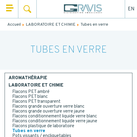
EN
RECHERCHER
QUI SOMMES NOUS ?
Accueil
LABORATOIRE ET CHIMIE
Tubes en verre
Remplissez le formulaire ci-dessous pour être rappelé ou
NOS PRODUITS
contacté par mail.
NOS UNIVERS
TUBES EN VERRE
NOM
*
NOS SERVICES
PRÉNOM
*
ACTUALITÉS
AROMATHÉRAPIE
LABORATOIRE ET CHIMIE
CONTACT
Flacons PET ambré
EMAIL
Flacons PET blanc
Flacons PET transparent
Flacons grande ouverture verre blanc
Flacons grande ouverture verre jaune
Flacons conditionnement liquide verre blanc
TEL.
*
Flacons conditionnement liquide verre jaune
Flacons plastique de laboratoire
Tubes en verre
Pots vissants / encliquetables