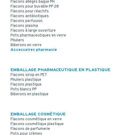
Flacons allégés bague PH
Flacons pour buvable PP 28
Flacons pour réactifs
Flacons antibiotiques
Flacons perfusion
Flacons plasma
Flacons à large ouverture
Pots pharmaceutiques en verre
CAPSULE INVIOLABLE PE BLANC DIN 18 Joint TS
Piluliers
Biberons en verre
Accessoires pharmacie
EMBALLAGE PHARMACEUTIQUE EN PLASTIQUE
Flacons sirop en PET
Piluliers plastique
Flacons plastique
Pots blancs PP
Biberons en plastique
EMBALLAGE COSMÉTIQUE
Flacons cosmétique en verre
Flacons cosmétique plastique
Flacons de parfumerie
Pots pour crèmes