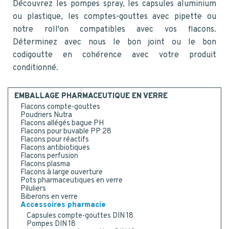
Découvrez les pompes spray, les capsules aluminium
CONTACT
Code postal
*
ou plastique, les comptes-gouttes avec pipette ou
notre roll'on compatibles avec vos flacons.
NOUS CONTACTER
Déterminez avec nous le bon joint ou le bon
MESSAGE
codigoutte en cohérence avec votre produit
ETRE RAPPELÉ
conditionné.
EMBALLAGE PHARMACEUTIQUE EN VERRE
Ou appelez-nous : 02 41 96 90 10
Flacons compte-gouttes
Je consens à la collecte, au traitement et à l'utilisation
Poudriers Nutra
de mes données personnelles.
*
Oui
Flacons allégés bague PH
Flacons pour buvable PP 28
*
Flacons pour réactifs
NEWSLETTER
Flacons antibiotiques
Flacons perfusion
Recevez notre newsletter
Flacons plasma
trimestrielle et restez en veille
Flacons à large ouverture
Pots pharmaceutiques en verre
des innovations des acteurs du
Piluliers
packaging.
Biberons en verre
Nous nous engageons à ne jamais
Accessoires pharmacie
ENVOYER
transmettre vos informations à
Capsules compte-gouttes DIN 18
d'autres sociétés.
Pompes DIN 18