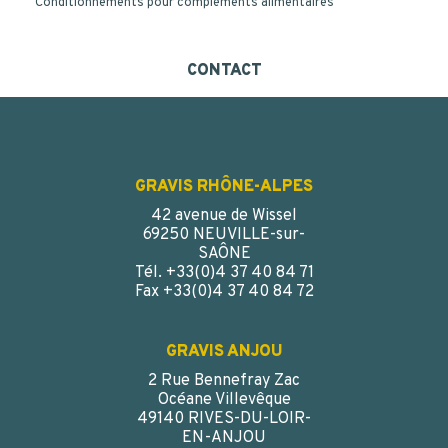
Conditionnements pour compléments alimentaires
CONTACT
GRAVIS RHÔNE-ALPES
42 avenue de Wissel
69250 NEUVILLE-sur-
SAÔNE
Tél. +33(0)4 37 40 84 71
Fax +33(0)4 37 40 84 72
GRAVIS ANJOU
2 Rue Bennefray Zac
CAPSULE COMPTE GOUTTES INVIOLABLE PE NOIR DIN18
Océane Villevêque
Insert 1426 - Huile fluide
49140 RIVES-DU-LOIR-
EN-ANJOU