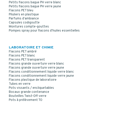
Petits flacons bague PH verre blanc
Petits flacons bague PH verre jaune
Flacons PET bleu
Piluliers en plastique
Parfums d'ambiance
Capsules codigoutte
Montures compte-gouttes
Pompes spray pour flacons d'huiles essentielles
LABORATOIRE ET CHIMIE
Flacons PET ambré
Flacons PET blanc
Flacons PET transparent
Flacons grande ouverture verre blanc
CAPSULE COMPTE GOUTTES INVIOLABLE PE NOIR DIN18
Flacons grande ouverture verre jaune
Insert 9142 - Huile essentielle standard
Flacons conditionnement liquide verre blanc
Flacons conditionnement liquide verre jaune
Flacons plastique de laboratoire
Tubes en verre
Pots vissants / encliquetables
Bocaux grande contenance
Bouteilles Twist-Off verre
Pots à prélèvement TO