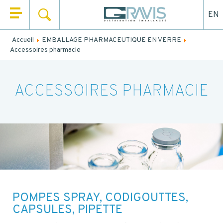
EN
RECHERCHER
QUI SOMMES NOUS ?
Accueil
EMBALLAGE PHARMACEUTIQUE EN VERRE
Remplissez le formulaire ci-dessous pour être rappelé ou
Accessoires pharmacie
NOS PRODUITS
contacté par mail.
NOS UNIVERS
NOM
*
ACCESSOIRES PHARMACIE
NOS SERVICES
PRÉNOM
*
ACTUALITÉS
CONTACT
EMAIL
POMPES SPRAY, CODIGOUTTES,
TEL.
*
CAPSULES, PIPETTE