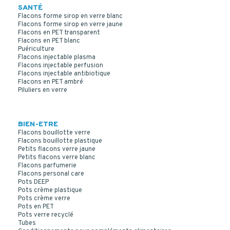
SANTÉ
Flacons forme sirop en verre blanc
Flacons forme sirop en verre jaune
Flacons en PET transparent
Flacons en PET blanc
Puériculture
Flacons injectable plasma
Flacons injectable perfusion
Flacons injectable antibiotique
Flacons en PET ambré
Piluliers en verre
BIEN-ETRE
Flacons bouillotte verre
Flacons bouillotte plastique
Petits flacons verre jaune
Petits flacons verre blanc
CAPSULE COMPTE GOUTTES INVIOLABLE PE NOIR DIN18
Flacons parfumerie
Flacons personal care
Insert 22302 - Huile très visqueuse
Pots DEEP
Pots crème plastique
Pots crème verre
Pots en PET
Pots verre recyclé
Tubes