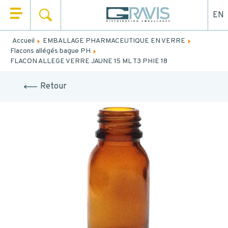
EN
RECHERCHER
QUI SOMMES NOUS ?
Accueil
EMBALLAGE PHARMACEUTIQUE EN VERRE
Remplissez le formulaire ci-dessous pour être rappelé ou
Flacons allégés bague PH
NOS PRODUITS
contacté par mail.
FLACON ALLEGE VERRE JAUNE 15 ML T3 PHIE 18
NOS UNIVERS
NOM
*
Retour
NOS SERVICES
PRÉNOM
*
ACTUALITÉS
CONTACT
EMAIL
TEL.
*