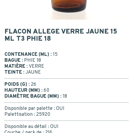
CONTACT
Code postal
*
NOUS CONTACTER
MESSAGE
FLACON ALLEGE VERRE JAUNE 15
ML T3 PHIE 18
ETRE RAPPELÉ
CONTENANCE (ML) :
15
Ou appelez-nous : 02 41 96 90 10
BAGUE :
PHIE 18
Je consens à la collecte, au traitement et à l'utilisation
MATIÈRE :
VERRE
de mes données personnelles.
*
Oui
TEINTE :
JAUNE
*
NEWSLETTER
POIDS (G) :
26
HAUTEUR (MM) :
60
Recevez notre newsletter
DIAMÈTRE BAGUE (MM) :
18
trimestrielle et restez en veille
des innovations des acteurs du
Disponible par palette :
OUI
packaging.
Palettisation :
25920
Nous nous engageons à ne jamais
ENVOYER
transmettre vos informations à
Disponible au détail :
OUI
d'autres sociétés.
Couche / pack de :
216